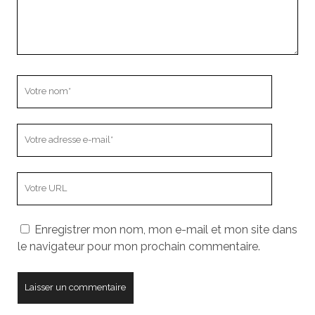
Votre
nom
Votre
adresse
e-
L’adresse
mail
URL
de
Enregistrer mon nom, mon e-mail et mon site dans
votre
le navigateur pour mon prochain commentaire.
site