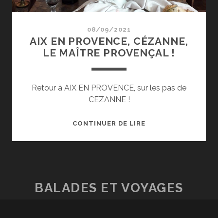
08/09/2021
AIX EN PROVENCE, CÉZANNE,
LE MAÎTRE PROVENÇAL !
Retour à AIX EN PROVENCE, sur les pas de
CEZANNE !
AIX
CONTINUER DE LIRE
EN
PROVENCE,
CÉZANNE,
LE
MAÎTRE
BALADES ET VOYAGES
PROVENÇAL
!