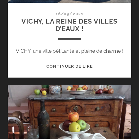
16/09/2021
VICHY, LA REINE DES VILLES
D’EAUX !
VICHY, une ville pétillante et pleine de charme !
VICHY,
CONTINUER DE LIRE
LA
REINE
DES
VILLES
D’EAUX
!