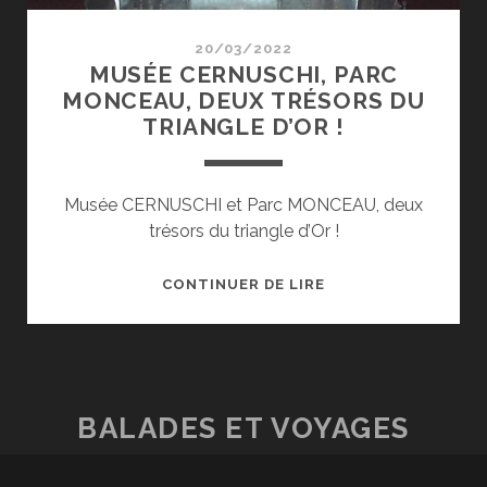
20/03/2022
MUSÉE CERNUSCHI, PARC
MONCEAU, DEUX TRÉSORS DU
TRIANGLE D’OR !
Musée CERNUSCHI et Parc MONCEAU, deux
trésors du triangle d’Or !
MUSÉE
CONTINUER DE LIRE
CERNUSCHI,
PARC
MONCEAU,
DEUX
TRÉSORS
BALADES ET VOYAGES
DU
TRIANGLE