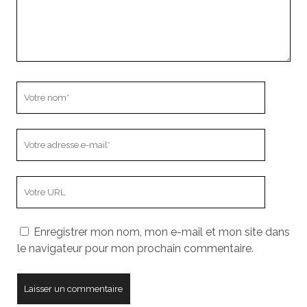
Votre
nom
Votre
adresse
e-
L’adresse
mail
URL
de
Enregistrer mon nom, mon e-mail et mon site dans
votre
le navigateur pour mon prochain commentaire.
site