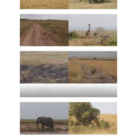
Hyène
Phacochère