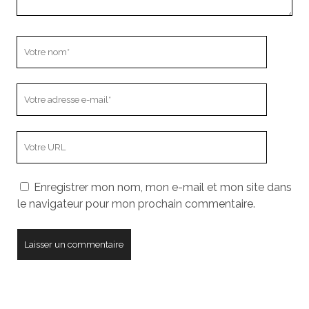
Votre
nom
Votre
adresse
e-
L’adresse
mail
URL
de
Enregistrer mon nom, mon e-mail et mon site dans
votre
le navigateur pour mon prochain commentaire.
site