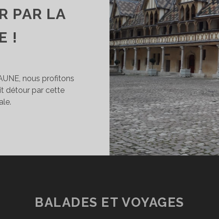
R PAR LA
 !
AUNE, nous profitons
it détour par cette
le.
LES
E
HOSPICES
DE
BEAUNE,
FAITES
UN
DÉTOUR
BALADES ET VOYAGES
PAR
LA