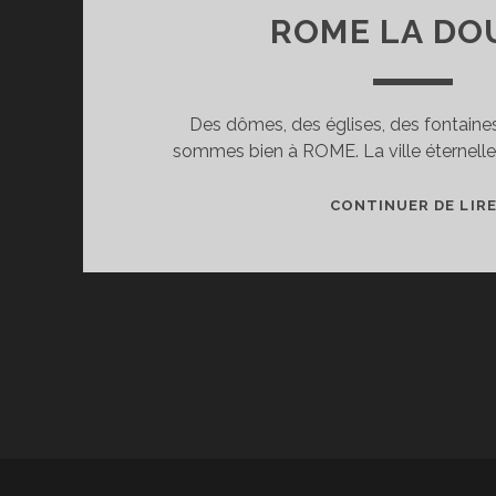
ROME LA DO
Des dômes, des églises, des fontaines
sommes bien à ROME. La ville éternelle
CONTINUER DE LIR