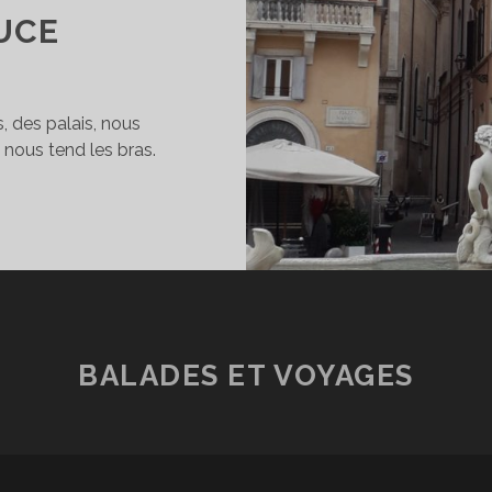
UCE
, des palais, nous
 nous tend les bras.
ROME,
E
VILLE
ETERNELLE,
ROME
LA
DOUCE
BALADES ET VOYAGES