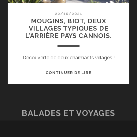
22/10/2021
MOUGINS, BIOT, DEUX
VILLAGES TYPIQUES DE
L’ARRIÈRE PAYS CANNOIS.
Découverte de deux charmants villages !
MOUGINS,
CONTINUER DE LIRE
BIOT,
DEUX
VILLAGES
TYPIQUES
DE
BALADES ET VOYAGES
L’ARRIÈRE
PAYS
CANNOIS.